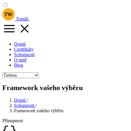
Tomáš
.
Domů
Certifikáty
Schopnosti
O mně
Blog
Framework vašeho výběru
Domů
/
Schopnosti
/
Framework vašeho výběru
Přístupnost