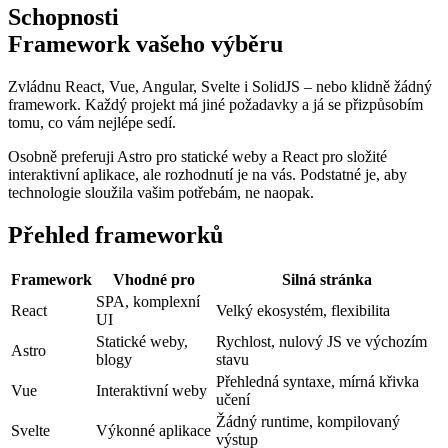
Schopnosti
Framework vašeho výběru
Zvládnu React, Vue, Angular, Svelte i SolidJS – nebo klidně žádný
framework. Každý projekt má jiné požadavky a já se přizpůsobím
tomu, co vám nejlépe sedí.
Osobně preferuji Astro pro statické weby a React pro složité
interaktivní aplikace, ale rozhodnutí je na vás. Podstatné je, aby
technologie sloužila vašim potřebám, ne naopak.
Přehled frameworků
Framework
Vhodné pro
Silná stránka
SPA, komplexní
React
Velký ekosystém, flexibilita
UI
Statické weby,
Rychlost, nulový JS ve výchozím
Astro
blogy
stavu
Přehledná syntaxe, mírná křivka
Vue
Interaktivní weby
učení
Žádný runtime, kompilovaný
Svelte
Výkonné aplikace
výstup