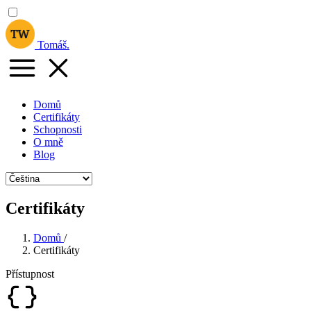
Tomáš
.
Domů
Certifikáty
Schopnosti
O mně
Blog
Certifikáty
Domů
/
Certifikáty
Přístupnost